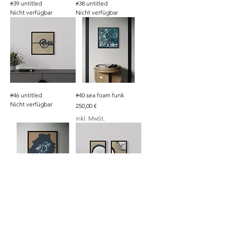
#39 untitled
#38 untitled
Nicht verfügbar
Nicht verfügbar
#46 untitled
#40 sea foam funk
Nicht verfügbar
Preis
250,00 €
inkl. MwSt.
#41 ice water
#36 untitled
Preis
Preis
250,00 €
200,00 €
inkl. MwSt.
inkl. MwSt.